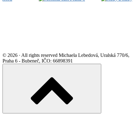
Widget
Area
© 2026 · All rights reserved Michaela Lebedová, Uralská 770/6,
Praha 6 - Bubeneč, IČO: 66898391
Scroll
to
top
of
the
page