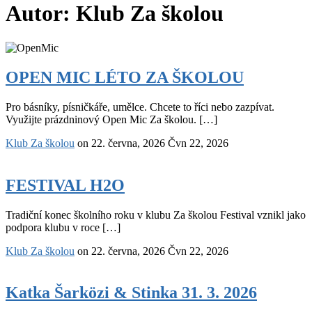
Autor:
Klub Za školou
OPEN
MIC
OPEN MIC LÉTO ZA ŠKOLOU
LÉTO
ZA
Pro básníky, písničkáře, umělce. Chcete to říci nebo zazpívat.
ŠKOLOU
Využijte prázdninový Open Mic Za školou. […]
Klub Za školou
on
22. června, 2026
Čvn 22, 2026
FESTIVAL
H2O
FESTIVAL H2O
Tradiční konec školního roku v klubu Za školou Festival vznikl jako
podpora klubu v roce […]
Klub Za školou
on
22. června, 2026
Čvn 22, 2026
Katka
Šarközi
Katka Šarközi & Stinka 31. 3. 2026
&