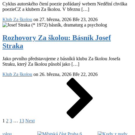
Cyklus autorského čtení poezie pořádaný webem Nedělní chvilka
O.
poezieCZ a klubem Za školou. V březnu […]
Macl,
K.
Klub Za školou
on
27. března, 2026
Bře 23, 2026
Goldstein,
M.
Rozhovory
J.
Za
Rozhovory Za školou: Básník Josef
Ventura
školou: Básník
23.
Straka
Josef
3.
Straka
2026
Jako prvního představujeme z básníků klubu Za školou Josefa
Straku, který Za školou působí jako […]
Klub Za školou
on
26. března, 2026
Bře 22, 2026
Stránkování
Page
Page
Page
Page
Next
příspěvků
1
2
3
…
13
Next
Footer