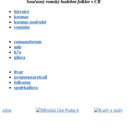
Současný romský hudební folklor v ČR
hisvoice
kosmas
kosmas podruhé
youtube
romanoforum
mlp
h7o
gilora
itvar
praguepeacetrail
folksong
spolekgilora
Footer
Widget
Area