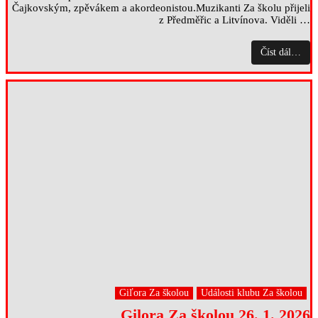
Čajkovským, zpěvákem a akordeonistou.Muzikanti Za školu přijeli
z Předměřic a Litvínova. Viděli …
Číst dál…
Giľora Za školou
Události klubu Za školou
Gilora Za školou 26. 1. 2026