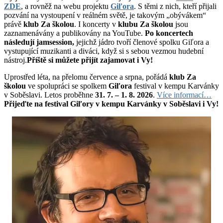
ZDE
, a rovněž na webu projektu
Giľora
. S těmi z nich, kteří přijali
pozvání na vystoupení v reálném světě, je takovým „obývákem“
právě
klub Za školou
. I koncerty v
klubu Za školou
jsou
zaznamenávány a publikovány na YouTube.
Po koncertech
následují jamsession,
jejichž jádro tvoří členové spolku Giľora a
vystupující muzikanti a diváci, když si s sebou vezmou hudební
nástroj.
Příště si můžete přijít zajamovat i Vy!
Uprostřed léta, na přelomu července a srpna, pořádá
klub Za
školou
ve spolupráci se spolkem
Giľora
festival v kempu Karvánky
v Soběslavi. Letos proběhne
31. 7. – 1. 8. 2026
.
Více informací…
Přijeďte na festival
Giľory
v kempu Karvánky v Soběslavi i Vy!