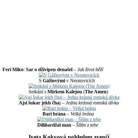
Feri Miko
:
Sar o dživipen denašel
–
Jak život běží
S
Gážiovými
v Neratovicích
Setkání s
Mirkem Kalejou
(
The Amen
)
Ajsi šukar jekh čha
j –
Jedna krásná romská dívka
Bari brána
–
Velká brána
Diliňardžal man
–
Šílím z tebe
Iveta Kokyová pohledem zvenčí