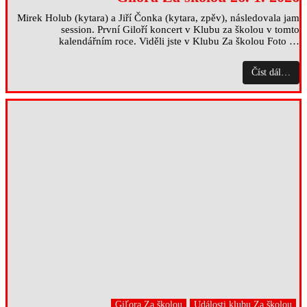
Mirek Holub (kytara) a Jiří Čonka (kytara, zpěv), následovala jam
session. První Giloří koncert v Klubu za školou v tomto
kalendářním roce. Viděli jste v Klubu Za školou Foto …
Číst dál…
Giľora Za školou
Události klubu Za školou