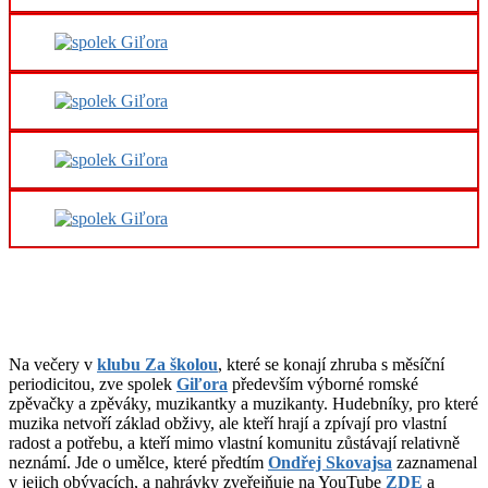
Na večery v
klubu Za školou
, které se konají zhruba s měsíční
periodicitou, zve spolek
Giľora
především výborné romské
zpěvačky a zpěváky, muzikantky a muzikanty. Hudebníky, pro které
muzika netvoří základ obživy, ale kteří hrají a zpívají pro vlastní
radost a potřebu, a kteří mimo vlastní komunitu zůstávají relativně
neznámí. Jde o umělce, které předtím
Ondřej Skovajsa
zaznamenal
v jejich obývacích, a nahrávky zveřejňuje na YouTube
ZDE
a