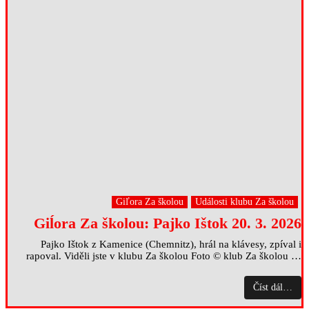
Giľora Za školou
Události klubu Za školou
Giĺora Za školou: Pajko Ištok 20. 3. 2026
Pajko Ištok z Kamenice (Chemnitz), hrál na klávesy, zpíval i
rapoval. Viděli jste v klubu Za školou Foto © klub Za školou …
Číst dál…