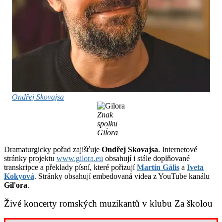
Ondřej Skovajsa
Znak
spolku
Giĺora
Dramaturgicky pořad zajišťuje
Ondřej Skovajsa
. Internetové
stránky projektu
www.gilora.eu
obsahují i stále doplňované
transkripce a překlady písní, které pořizují
Martin Gális
a
Iveta
Kokyová
. Stránky obsahují embedovaná videa z YouTube kanálu
Giľora
.
Živé koncerty romských muzikantů v klubu Za školou