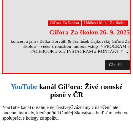
Giľora Za školou
Události klubu Za školou
Giľora Za školou 26. 9. 2025
koncert a jam / Belka Horváth & František Čajkovskij Giľora Za
školou – večer s romskou hudbou vstup -> PROGRAM #
FACEBOOK # X # INSTAGRAM # KONTAKT <- …
Číst dál…
YouTube
kanál Gil’ora: Živé romské
písně v ČR
YouTube kanál obsahuje nejčerstvější záznamy z natáčení, ale i
hudební tutorialy, které pořídil Ondřej Skovajsa – buď sám nebo ve
spolupráci s kolegy ze spolku.