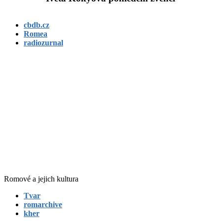
cbdb.cz
Romea
radiozurnal
Romové a jejich kultura
Tvar
romarchive
kher