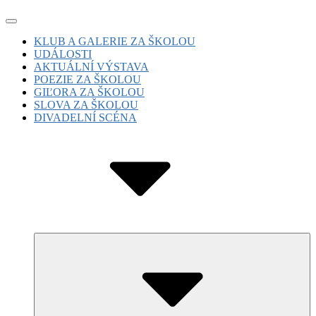
Skip
Site
to
Navigation
Site
KLUB A GALERIE ZA ŠKOLOU
content
UDÁLOSTI
Navigation
AKTUÁLNÍ VÝSTAVA
POEZIE ZA ŠKOLOU
GIĽORA ZA ŠKOLOU
SLOVA ZA ŠKOLOU
DIVADELNÍ SCÉNA
Submenu
Toggle