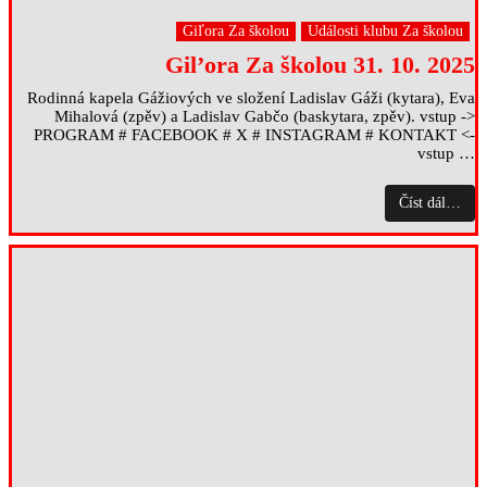
Giľora Za školou
Události klubu Za školou
Gil’ora Za školou 31. 10. 2025
Rodinná kapela Gážiových ve složení Ladislav Gáži (kytara), Eva
Mihalová (zpěv) a Ladislav Gabčo (baskytara, zpěv). vstup ->
PROGRAM # FACEBOOK # X # INSTAGRAM # KONTAKT <-
vstup …
Číst dál…