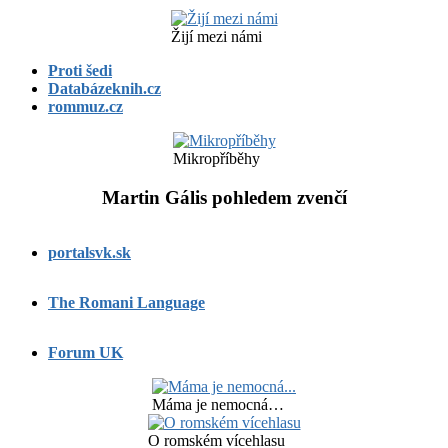
Žijí mezi námi
Proti šedi
Databázeknih.cz
rommuz.cz
Mikropříběhy
Martin Gális pohledem zvenčí
portalsvk.sk
The Romani Language
Forum UK
Máma je nemocná…
O romském vícehlasu