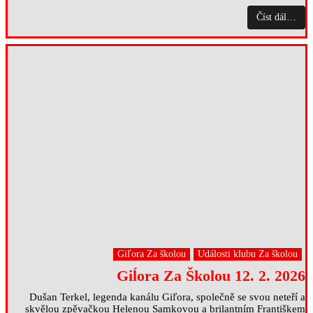
Číst dál…
Giľora Za školou
Události klubu Za školou
Giĺora Za Školou 12. 2. 2026
Dušan Terkel, legenda kanálu Giľora, společně se svou neteří a
skvělou zpěvačkou Helenou Samkovou a brilantním Františkem