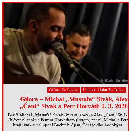
Giľora Za školou
Události klubu Za školou
Giĺora – Michal „Mustafa“ Sivák, Alex
„Čani“ Sivák a Petr Horváth 2. 3. 2026
Bratři Michal „Mustafa“ Sivák (kytara, zpěv) a Alex „Čani“ Sivák
(klávesy) spolu s Petrem Horváthem (kytara, zpěv). Michal a Petr
hrají jinak v uskupení Bachtale Apsa, Čani je dlouhodobým …