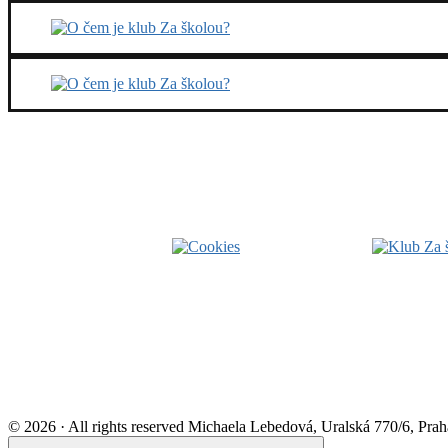
Footer
Widget
Area
© 2026 · All rights reserved Michaela Lebedová, Uralská 770/6, Pr
Scroll