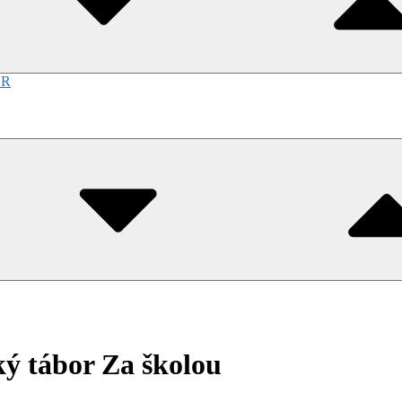
OR
bmenu
gle
ký tábor Za školou