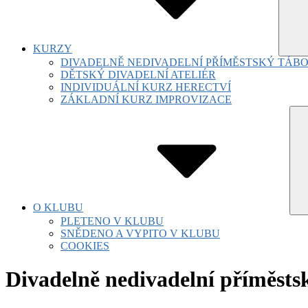
KURZY
DIVADELNĚ NEDIVADELNÍ PŘÍMĚSTSKÝ TÁB
DĚTSKÝ DIVADELNÍ ATELIÉR
INDIVIDUÁLNÍ KURZ HERECTVÍ
ZÁKLADNÍ KURZ IMPROVIZACE
Su
Tog
O KLUBU
PLETENO V KLUBU
SNĚDENO A VYPITO V KLUBU
COOKIES
Divadelně nedivadelní příměsts