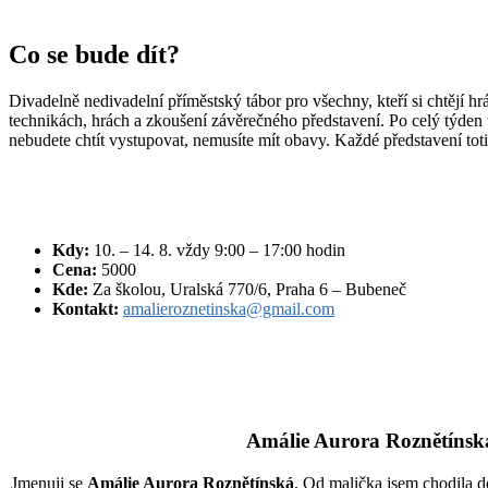
Co se bude dít?
Divadelně nedivadelní příměstský tábor pro všechny, kteří si chtějí 
technikách, hrách a zkoušení závěrečného představení. Po celý týden 
nebudete chtít vystupovat, nemusíte mít obavy. Každé představení totiž
Kdy:
10. – 14. 8. vždy 9:00 – 17:00 hodin
Cena:
5000
Kde:
Za školou, Uralská 770/6, Praha 6 – Bubeneč
Kontakt:
amalieroznetinska@gmail.com
Amálie Aurora Roznětínsk
Jmenuji se
Amálie Aurora Roznětínská
. Od malička jsem chodila 