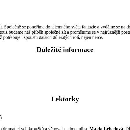
hrát. Společně se ponoříme do tajemného světa fantazie a vydáme se na 
totiž budeme náš příběh společně žít a proměníme se v nejrůznější post
 potřebuje i spoustu dalších důležitých rolí, nejen herce.
Důležité informace
Lektorky
á
do dramatických kroužků a věnovala
Jmenuji se
Majda Lebedová
. D