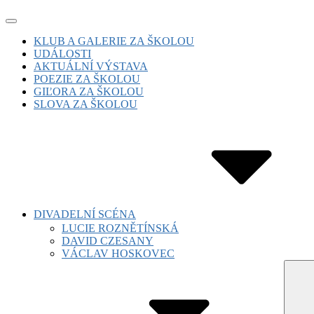
Skip
Site
to
Navigation
Site
KLUB A GALERIE ZA ŠKOLOU
content
UDÁLOSTI
Navigation
AKTUÁLNÍ VÝSTAVA
POEZIE ZA ŠKOLOU
GIĽORA ZA ŠKOLOU
SLOVA ZA ŠKOLOU
DIVADELNÍ SCÉNA
LUCIE ROZNĚTÍNSKÁ
DAVID CZESANY
VÁCLAV HOSKOVEC
Subm
Toggl