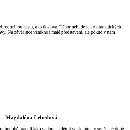
dobrodružnou cestu, a to doslova. Tábor nebude jen o dramatických
avy. Na závěr sice vznikne i malé představení, ale pokud v něm
Magdaléna Lebedová
louhodobě pracuji jako vedoucí s dětmi ve skautu a v současné době