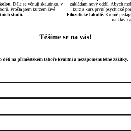
kolou
. Dále se věnuji skautingu, v
zakládám nový oddíl. Abych mohla
borů. Prošla jsem kurzem živé
kurz a kurz první psychické po
ních studií
.
Filozofické fakultě
. Kromě pedago
na klavír 
Těšíme se na vás!
o děti na příměstském táboře kvalitní a nezapomenutelné zážitky.