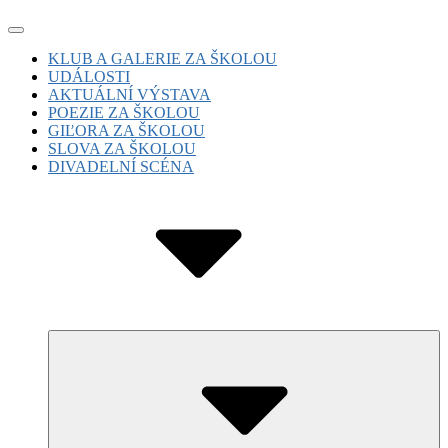
Skip
Site
to
Navigation
Site
KLUB A GALERIE ZA ŠKOLOU
content
UDÁLOSTI
Navigation
AKTUÁLNÍ VÝSTAVA
POEZIE ZA ŠKOLOU
GIĽORA ZA ŠKOLOU
SLOVA ZA ŠKOLOU
DIVADELNÍ SCÉNA
Submenu
Toggle