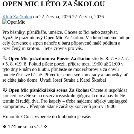
OPEN MIC LÉTO ZA ŠKOLOU
Klub Za školou
on
22. června, 2026
22. června, 2026
Pro básníky, písničkáře, umělce. Chcete to říci nebo zazpívat.
Využijte prázdninový Open Mic Za školou. V klubu budeme mít po
celý červenec a srpen nahoře u baru připravené malé pódium a
ozvučený mikrofon. Třeba zrovna pro vás.
📝
Open Mic prázdninová Poezie Za školou
středy: 8. 7. ▪️ 22. 7.
▪️ 5. 8. ▪️19. 8. Pokud píšete poezii, přijďte mezi 19:00 až 21:00 v
tyto dny k nám do klubu, přihlaste se moderátorovi a za chvíli
budete číst své básně. Přiveďte sebou své kamarády a fanoušky, ať
se cítíte jako doma. Uvádí Josef Straka a Karel Škrabal
🎼
Open Mic písničkářská scéna Za školou
Chcete si uspořádat
koncert, ozvěte se na rezervacezaskolou@gmail.com a navrhněte
termín či raději dva. Pro kapely – třeba najdeme nějaký unplugged
kompromis… Předpokládané začátky koncertů jsou v 19:00.
Honoráře? Co si vyberete do klobouku je vaše.
🍀 Těšíme se na vás! 🌞