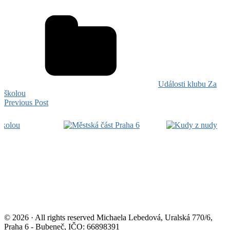
Události klubu Za
školou
Navigace
FESTIVAL
Previous Post
H2O
pro
Footer
příspěvek
Widget
Area
© 2026 · All rights reserved Michaela Lebedová, Uralská 770/6,
Praha 6 - Bubeneč, IČO: 66898391