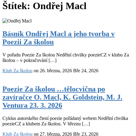
Štítek:
Ondřej Macl
Básník
Ondřej
Básník Ondřej Macl a jeho tvorba v
Macl
Poezii Za školou
a
jeho
tvorba
V pořadu Poezie Za školou Nedělní chvilky poezieCZ v klubu Za
v
školou – v pokračování […]
Poezii
Za
Klub Za školou
on
26. března, 2026
Bře 24, 2026
školou
Poezie
Za
Poezie Za školou …tělocvična po
školou
zavíračce O. Macl, K. Goldstein, M. J.
…
tělocvična
Ventura 23. 3. 2026
po
zavíračce
Cyklus autorského čtení poezie pořádaný webem Nedělní chvilka
O.
poezieCZ a klubem Za školou. V březnu […]
Macl,
K.
Klub Za školou
on
27. března, 2026
Bře 23, 2026
Goldstein,