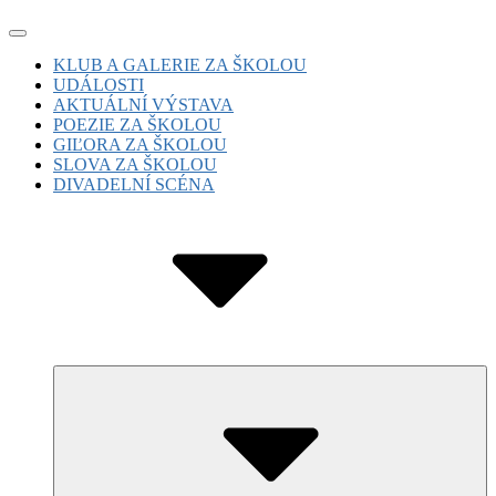
Skip
Site
to
Navigation
Site
KLUB A GALERIE ZA ŠKOLOU
content
UDÁLOSTI
Navigation
AKTUÁLNÍ VÝSTAVA
POEZIE ZA ŠKOLOU
GIĽORA ZA ŠKOLOU
SLOVA ZA ŠKOLOU
DIVADELNÍ SCÉNA
Submenu
Toggle