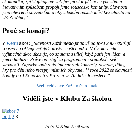
ekonomiku, zpřístupňujeme veřejný prostor pěším a cyklistům a
inovativním způsobem propojujeme sousedské komunity. Slavnosti
jsou otevřené obyvatelům a obyvatelkám našich měst bez ohledu na
věk či zájmy.“
Proč se konají?
Z
webu
akce:
„Slavnosti Zažít město jinak už od roku 2006 sbližují
sousedy a oživují veřejný prostor našich měst. V Česku zcela
výjimečná akce ukazuje, co se stane s ulicí, když patří jen lidem a
jejich fantazii. Právě oni stojí za programem i produkcí „své“
slavnosti. Zaparkovaná auta tak nahradí koncerty, divadla, dílny,
hry pro děti nebo recepty místních obyvatel. V roce 2022 se slavnosti
konaly na 125 místech v Praze a ve 70 dalších městech.“
Web celé akce Zažít město jinak
Viděli jste v Klubu Za školou
◄
1
2
3
Foto © Klub Za školou