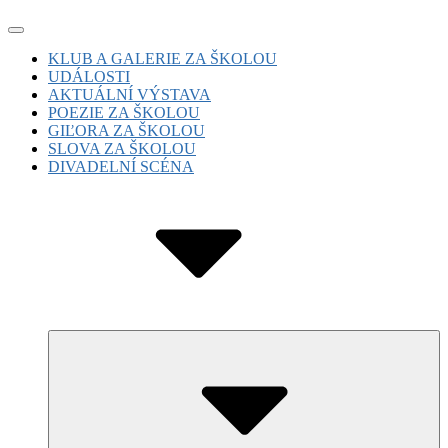
Skip
Site
to
Navigation
Site
KLUB A GALERIE ZA ŠKOLOU
content
UDÁLOSTI
Navigation
AKTUÁLNÍ VÝSTAVA
POEZIE ZA ŠKOLOU
GIĽORA ZA ŠKOLOU
SLOVA ZA ŠKOLOU
DIVADELNÍ SCÉNA
Submenu
Toggle