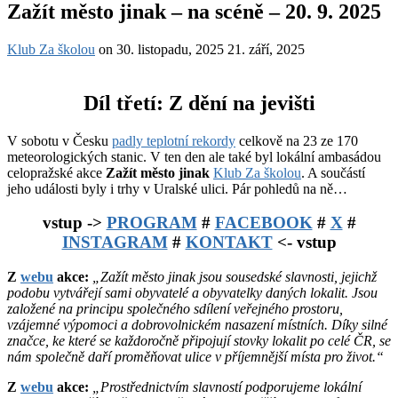
Zažít město jinak – na scéně – 20. 9. 2025
Klub Za školou
on
30. listopadu, 2025
21. září, 2025
Díl třetí: Z dění na jevišti
V sobotu v Česku
padly teplotní rekordy
celkově na 23 ze 170
meteorologických stanic. V ten den ale také byl lokální ambasádou
celopražské akce
Zažít město jinak
Klub Za školou
. A součástí
jeho události byly i trhy v Uralské ulici. Pár pohledů na ně…
vstup ->
PROGRAM
#
FACEBOOK
#
X
#
INSTAGRAM
#
KONTAKT
<- vstup
Z
webu
akce:
„Zažít město jinak jsou sousedské slavnosti, jejichž
podobu vytvářejí sami obyvatelé a obyvatelky daných lokalit. Jsou
založené na principu společného sdílení veřejného prostoru,
vzájemné výpomoci a dobrovolnickém nasazení místních. Díky silné
značce, ke které se každoročně připojují stovky lokalit po celé ČR, se
nám společně daří proměňovat ulice v příjemnější místa pro život.“
Z
webu
akce:
„Prostřednictvím slavností podporujeme lokální