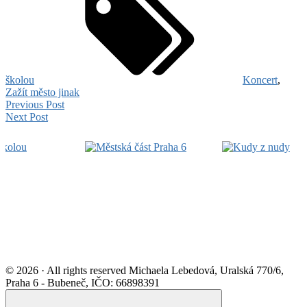
školou
Koncert
,
Zažít město jinak
Navigace
Zažít
Previous Post
Poezie
město
Next Post
pro
Za
jinak
Footer
příspěvek
školou
–
+
trhy
Widget
dernisáž:
–
Area
Elli
20.
Tiliu
9.
Motýlová,
2025
Natálie
Paterová
a
Ivan
Motýl
© 2026 · All rights reserved Michaela Lebedová, Uralská 770/6,
22.
Praha 6 - Bubeneč, IČO: 66898391
9.
Scroll
2025
to