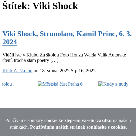
Štítek:
Viki Shock
Viki
Shock,
Viki Shock, Strunolam, Kamil Princ, 6. 3.
Strunolam,
2024
Kamil
Princ,
6.
Viděli jste v Klubu Za školou Foto Honza Walda Valík Autorské
3.
čtení, trocha slam poetry […]
2024
Klub Za školou
on
18. srpna, 2025
Srp 16, 2025
Footer
Widget
Area