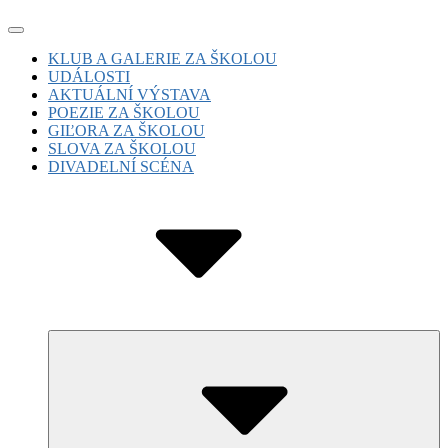
Skip
Site
to
Navigation
Site
KLUB A GALERIE ZA ŠKOLOU
content
UDÁLOSTI
Navigation
AKTUÁLNÍ VÝSTAVA
POEZIE ZA ŠKOLOU
GIĽORA ZA ŠKOLOU
SLOVA ZA ŠKOLOU
DIVADELNÍ SCÉNA
Submenu
Toggle