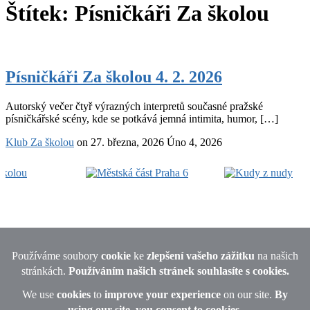
Štítek:
Písničkáři Za školou
Písničkáři
Za
Písničkáři Za školou 4. 2. 2026
školou
4.
Autorský večer čtyř výrazných interpretů současné pražské
2.
písničkářské scény, kde se potkává jemná intimita, humor, […]
2026
Klub Za školou
on
27. března, 2026
Úno 4, 2026
Footer
Widget
Area
© 2026 · All rights reserved Michaela Lebedová, Uralská 770/6,
Praha 6 - Bubeneč, IČO: 66898391