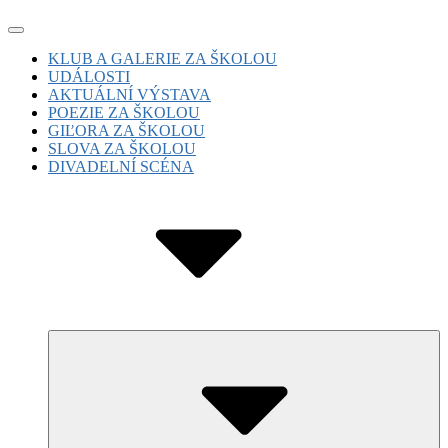
Skip
Site
to
Navigation
Site
KLUB A GALERIE ZA ŠKOLOU
content
UDÁLOSTI
Navigation
AKTUÁLNÍ VÝSTAVA
POEZIE ZA ŠKOLOU
GIĽORA ZA ŠKOLOU
SLOVA ZA ŠKOLOU
DIVADELNÍ SCÉNA
Submenu
Toggle