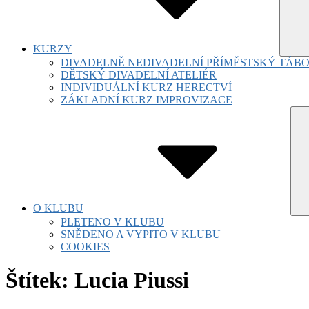
KURZY
DIVADELNĚ NEDIVADELNÍ PŘÍMĚSTSKÝ TÁB
DĚTSKÝ DIVADELNÍ ATELIÉR
INDIVIDUÁLNÍ KURZ HERECTVÍ
ZÁKLADNÍ KURZ IMPROVIZACE
Su
Tog
O KLUBU
PLETENO V KLUBU
SNĚDENO A VYPITO V KLUBU
COOKIES
Štítek:
Lucia Piussi