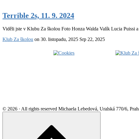
Terrible
2s,
Terrible 2s, 11. 9. 2024
11.
9.
Viděli jste v Klubu Za školou Foto Honza Walda Valík Lucia Puissi a
2024
Klub Za školou
on
30. listopadu, 2025
Srp 22, 2025
Footer
Widget
Area
© 2026 · All rights reserved Michaela Lebedová, Uralská 770/6, Pr
Scroll
to
top
of
the
page