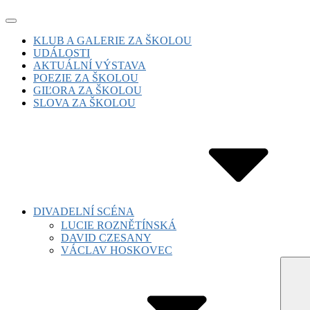
Skip
Site
to
Navigation
Site
KLUB A GALERIE ZA ŠKOLOU
content
UDÁLOSTI
Navigation
AKTUÁLNÍ VÝSTAVA
POEZIE ZA ŠKOLOU
GIĽORA ZA ŠKOLOU
SLOVA ZA ŠKOLOU
DIVADELNÍ SCÉNA
LUCIE ROZNĚTÍNSKÁ
DAVID CZESANY
VÁCLAV HOSKOVEC
Subm
Toggl