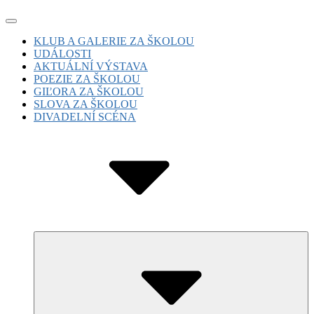
Skip
Site
to
Navigation
Site
KLUB A GALERIE ZA ŠKOLOU
content
UDÁLOSTI
Navigation
AKTUÁLNÍ VÝSTAVA
POEZIE ZA ŠKOLOU
GIĽORA ZA ŠKOLOU
SLOVA ZA ŠKOLOU
DIVADELNÍ SCÉNA
Submenu
Toggle