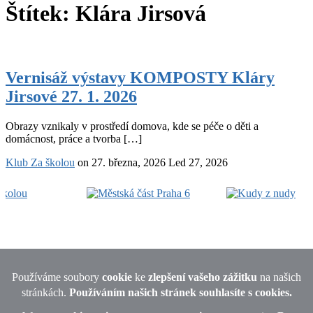
Štítek:
Klára Jirsová
Vernisáž
výstavy
Vernisáž výstavy KOMPOSTY Kláry
KOMPOSTY
Jirsové 27. 1. 2026
Kláry
Jirsové
27.
Obrazy vznikaly v prostředí domova, kde se péče o děti a
1.
domácnost, práce a tvorba […]
2026
Klub Za školou
on
27. března, 2026
Led 27, 2026
Footer
Widget
Area