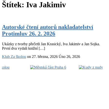
Štítek:
Iva Jakimiv
Autorské
čtení
Autorské čtení autorů nakladatelství
autorů
Protimluv 26. 2. 2026
nakladatelství
Protimluv
26.
Ukázky z tvorby přečetli Jan Krasický, Iva Jakimiv a Jan Sojka.
2.
První dva vydali knižní […]
2026
Klub Za školou
on
27. března, 2026
Úno 26, 2026
Footer
Widget
Area