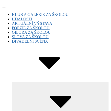
Skip
Site
to
Navigation
Site
KLUB A GALERIE ZA ŠKOLOU
content
UDÁLOSTI
Navigation
AKTUÁLNÍ VÝSTAVA
POEZIE ZA ŠKOLOU
GIĽORA ZA ŠKOLOU
SLOVA ZA ŠKOLOU
DIVADELNÍ SCÉNA
Submenu
Toggle