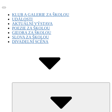
Skip
Site
to
Navigation
Site
KLUB A GALERIE ZA ŠKOLOU
content
UDÁLOSTI
Navigation
AKTUÁLNÍ VÝSTAVA
POEZIE ZA ŠKOLOU
GIĽORA ZA ŠKOLOU
SLOVA ZA ŠKOLOU
DIVADELNÍ SCÉNA
Submenu
Toggle