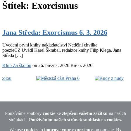
Štítek:
Exorcismus
Jana
Středa:
Jana Středa: Exorcismus 6. 3. 2026
Exorcismus
6.
Uvedení první knihy nakladatelství Nedělní chvilka
3.
poezieCZ.Uvádí Karel Škrabal, redaktor knihy Filip Klega. Jana
2026
Středa […]
Klub Za školou
on
26. března, 2026
Bře 6, 2026
Footer
Widget
Area
© 2026 · All rights reserved Michaela Lebedová, Uralská 770/6,