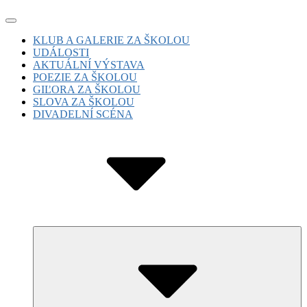
Skip
Site
to
Navigation
Site
KLUB A GALERIE ZA ŠKOLOU
content
UDÁLOSTI
Navigation
AKTUÁLNÍ VÝSTAVA
POEZIE ZA ŠKOLOU
GIĽORA ZA ŠKOLOU
SLOVA ZA ŠKOLOU
DIVADELNÍ SCÉNA
Submenu
Toggle