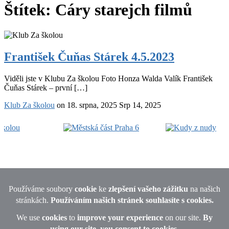
Štítek:
Cáry starejch filmů
František
Čuňas
František Čuňas Stárek 4.5.2023
Stárek
4.5.2023
Viděli jste v Klubu Za školou Foto Honza Walda Valík František
Čuňas Stárek – první […]
Klub Za školou
on
18. srpna, 2025
Srp 14, 2025
Footer
Widget
Area
© 2026 · All rights reserved Michaela Lebedová, Uralská 770/6,
Praha 6 - Bubeneč, IČO: 66898391