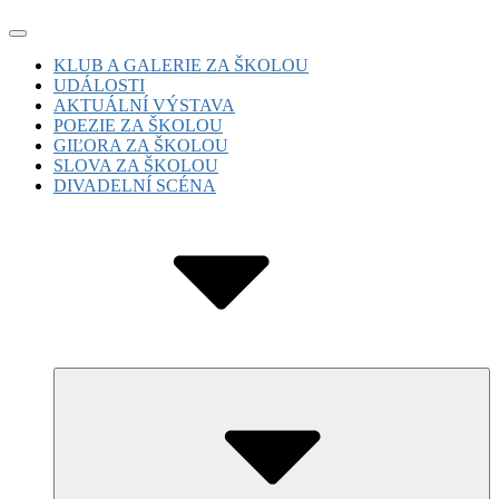
Skip
Site
to
Navigation
Site
KLUB A GALERIE ZA ŠKOLOU
content
UDÁLOSTI
Navigation
AKTUÁLNÍ VÝSTAVA
POEZIE ZA ŠKOLOU
GIĽORA ZA ŠKOLOU
SLOVA ZA ŠKOLOU
DIVADELNÍ SCÉNA
Submenu
Toggle