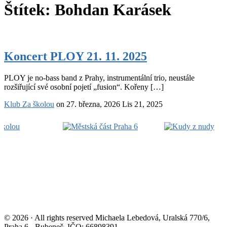
Štítek:
Bohdan Karásek
Koncert
PLOY
Koncert PLOY 21. 11. 2025
21.
11.
PLOY je no-bass band z Prahy, instrumentální trio, neustále
2025
rozšiřující své osobní pojetí „fusion“. Kořeny […]
Klub Za školou
on
27. března, 2026
Lis 21, 2025
Footer
Widget
Area
© 2026 · All rights reserved Michaela Lebedová, Uralská 770/6,
Praha 6 - Bubeneč, IČO: 66898391