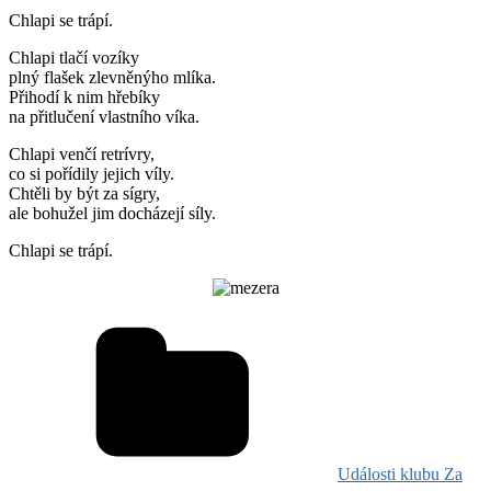
Chlapi se trápí.
Chlapi tlačí vozíky
plný flašek zlevněnýho mlíka.
Přihodí k nim hřebíky
na přitlučení vlastního víka.
Chlapi venčí retrívry,
co si pořídily jejich víly.
Chtěli by být za sígry,
ale bohužel jim docházejí síly.
Chlapi se trápí.
Události klubu Za