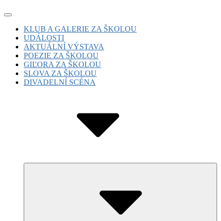
Skip
Site
to
Navigation
Site
KLUB A GALERIE ZA ŠKOLOU
content
UDÁLOSTI
Navigation
AKTUÁLNÍ VÝSTAVA
POEZIE ZA ŠKOLOU
GIĽORA ZA ŠKOLOU
SLOVA ZA ŠKOLOU
DIVADELNÍ SCÉNA
Submenu
Toggle