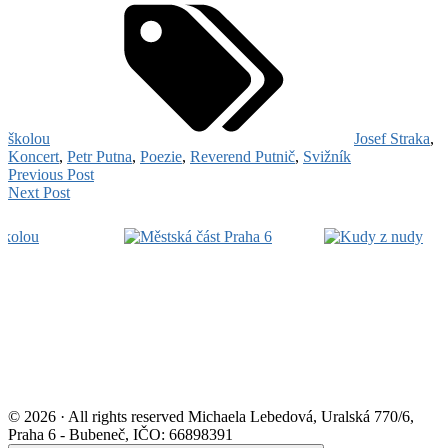
školou
Josef Straka
,
Koncert
,
Petr Putna
,
Poezie
,
Reverend Putnič
,
Svižník
Navigace
Poezie
Previous Post
Autorské
Za
Next Post
pro
čtení
školou:
Footer
příspěvek
autorů
Vojtěch
nakladatelství
Vacek,
Widget
Protimluv
Běla
Area
26.
Čápová,
2.
Lukáš
2026
Tomášek
23.
2.
2026
© 2026 · All rights reserved Michaela Lebedová, Uralská 770/6,
Praha 6 - Bubeneč, IČO: 66898391