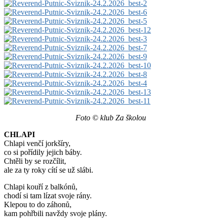
Foto © klub Za školou
CHLAPI
Chlapi venčí jorkšíry,
co si pořídily jejich báby.
Chtěli by se rozčílit,
ale za ty roky cítí se už slábi.
Chlapi kouří z balkónů,
chodí si tam lízat svoje rány.
Klepou to do záhonů,
kam pohřbili navždy svoje plány.