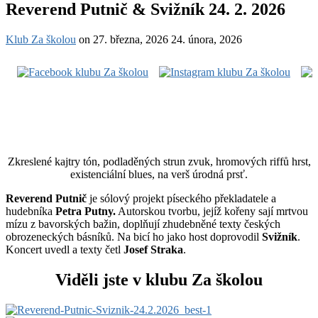
Reverend Putnič & Svižník 24. 2. 2026
Klub Za školou
on
27. března, 2026
24. února, 2026
Zkreslené kajtry tón, podladěných strun zvuk, hromových riffů hrst,
existenciální blues, na verš úrodná prsť.
Reverend Putnič
je sólový projekt píseckého překladatele a
hudebníka
Petra Putny.
Autorskou tvorbu, jejíž kořeny sají mrtvou
mízu z bavorských bažin, doplňují zhudebněné texty českých
obrozeneckých básníků. Na bicí ho jako host doprovodil
Svižník
.
Koncert uvedl a texty četl
Josef Straka
.
Viděli jste v klubu Za školou