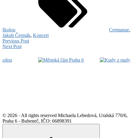
školou
Cermaque
,
Jakub Čermák
,
Koncert
Navigace
Divadlo
Previous Post
Poezie
Nahý
Next Post
pro
Za
v
Footer
příspěvek
školou
trní:
…
ZÓNA
Widget
v
12.
Area
okně
12.
svíčky
2025
hoří,
na
půdě
jsou
tchoři:
Thea
© 2026 · All rights reserved Michaela Lebedová, Uralská 770/6,
Sedmidubská
Praha 6 - Bubeneč, IČO: 66898391
a
Scroll
Jonáš
to
Hájek
top