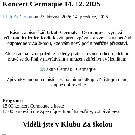
Koncert Cermaque 14. 12. 2025
Klub Za školou
on
27. března, 2026
14. prosince, 2025
Básník a písničkář
Jakub Čermák
–
Cermaque
– vydává u
věhlasné
Knižnice Kodiak
svůj první zpěvník a zve vás na nedělní
odpoledne v Za školou, kde vám nový počin patřičně představí.
Akce začíná už odpoledne, je tedy přátelská vůči rodičům, dětem i
právě se do Prahy navrátivším a mrazem zkřehlým výletníkům.
Zpěvníky budou na místě k vánočnímu odkupu. Nástroje sebou,
vstupné dobrovolné.
Program :
15:00 koncert Cermaque a hosté
17:00 jamování dle Zpěvníque, hraní habaďůry, volná zábava
Viděli jste v Klubu Za školou