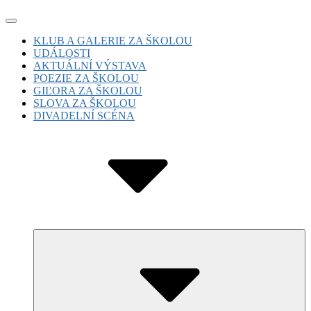
Skip
Site
to
Navigation
Site
KLUB A GALERIE ZA ŠKOLOU
content
UDÁLOSTI
Navigation
AKTUÁLNÍ VÝSTAVA
POEZIE ZA ŠKOLOU
GIĽORA ZA ŠKOLOU
SLOVA ZA ŠKOLOU
DIVADELNÍ SCÉNA
Submenu
Toggle